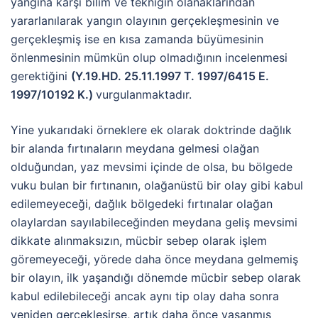
yangına karşı bilim ve tekniğin olanaklarından
yararlanılarak yangın olayının gerçekleşmesinin ve
gerçekleşmiş ise en kısa zamanda büyümesinin
önlenmesinin mümkün olup olmadığının incelenmesi
gerektiğini
(Y.19.HD. 25.11.1997 T. 1997/6415 E.
1997/10192 K.)
vurgulanmaktadır.
Yine yukarıdaki örneklere ek olarak doktrinde dağlık
bir alanda fırtınaların meydana gelmesi olağan
olduğundan, yaz mevsimi içinde de olsa, bu bölgede
vuku bulan bir fırtınanın, olağanüstü bir olay gibi kabul
edilemeyeceği, dağlık bölgedeki fırtınalar olağan
olaylardan sayılabileceğinden meydana geliş mevsimi
dikkate alınmaksızın, mücbir sebep olarak işlem
göremeyeceği, yörede daha önce meydana gelmemiş
bir olayın, ilk yaşandığı dönemde mücbir sebep olarak
kabul edilebileceği ancak aynı tip olay daha sonra
yeniden gerçekleşirse, artık daha önce yaşanmış