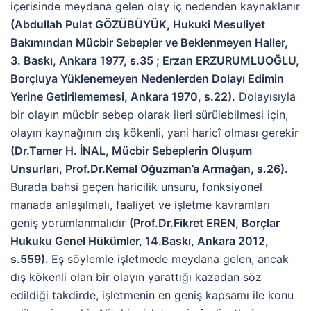
içerisinde meydana gelen olay iç nedenden kaynaklanır
(Abdullah Pulat GÖZÜBÜYÜK, Hukuki Mesuliyet
Bakımından Mücbir Sebepler ve Beklenmeyen Haller,
3. Baskı, Ankara 1977, s.35 ; Erzan ERZURUMLUOĞLU,
Borçluya Yüklenemeyen Nedenlerden Dolayı Edimin
Yerine Getirilememesi, Ankara 1970, s.22).
Dolayısıyla
bir olayın mücbir sebep olarak ileri sürülebilmesi için,
olayın kaynağının dış kökenli, yani haricî olması gerekir
(Dr.Tamer H. İNAL, Mücbir Sebeplerin Oluşum
Unsurları, Prof.Dr.Kemal Oğuzman’a Armağan, s.26).
Burada bahsi geçen haricilik unsuru, fonksiyonel
manada anlaşılmalı, faaliyet ve işletme kavramları
geniş yorumlanmalıdır
(Prof.Dr.Fikret EREN, Borçlar
Hukuku Genel Hükümler, 14.Baskı, Ankara 2012,
s.559).
Eş söylemle işletmede meydana gelen, ancak
dış kökenli olan bir olayın yarattığı kazadan söz
edildiği takdirde, işletmenin en geniş kapsamı ile konu