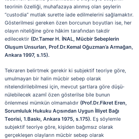
teorinin özelliği, muhafazaya alınmış olan şeylerin
“custodia” mutlak surette iade edilmelerini sağlamaktır.
Gösterilmesi gereken özen borcunun boyutları ise, her
olayın niteliğine göre hâkim tarafından takdir
edilecektir
(Dr.Tamer H. İNAL, Mücbir Sebeplerin
Oluşum Unsurları, Prof.Dr.Kemal Oğuzman’a Armağan,
Ankara 1997, s.15).
Tekraren belirtmek gerekir ki subjektif teoriye göre,
umulmayan bir halin mücbir sebep olarak
nitelendirilebilmesi için, mevcut şartlara göre düşü­
nülebilecek azamî özen gösterilse bile bunun
önlenmesi mümkün olmamalıdır
(Prof.Dr.Fikret Eren,
Sorumluluk Hukuku Açısından Uygun İlliyet Bağı
Teorisi, 1.Baskı, Ankara 1975, s.175).
Eş söylemle
subjektif teoriye göre, kişiden bağımsız olarak
gerçekleşen olayların mücbir sebep olarak