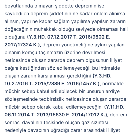
boyutlarında olmayan şiddette depremin ise
kaydedilen deprem şiddetinin ne kadar önlem alınırsa
alınsın, yapı ne kadar sağlam yapılırsa yapılsın zararın
doğacağının muhakkak olduğu seviyede olmaması hali
olduğunu
(Y.3.HD. 07.12.2017 T. 2016/9802 E.
2017/17324 K.),
deprem yönetmeliğine aykırı yapılan
binanın komşu taşınmazın üzerine devrilmesi
neticesinde oluşan zararda deprem olgusunun illiyet
bağını kestiğinden söz edilemeyeceği, bu ihtimalde
oluşan zararın karşılanması gerektiğini
(Y.3.HD.
10.2.2016 T. 2015/2389 E. 2016/1457 K.),
normalde
mücbir sebep kabul edilebilecek bir unsurun ardiye
sözleşmesinde tedbirsizlik neticesinde oluşan zararda
mücbir sebep olarak kabul edilemeyeceğini
(Y.11.HD.
06.11.2014 T. 2013/15630 E. 2014/17012 K.),
deprem
sonrası davalının tesisinde oluşan gaz sızıntısı
nedeniyle davacının uğradığı zarar arasındaki illiyet