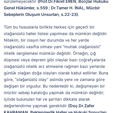
sürülemeyecektir
(Prof.Dr.Fikret EREN, Borçlar Hukuku
Genel Hükümler, s.559 ; Dr.Tamer H. İNAL, Mücbir
Sebeplerin Oluşum Unsurları, s.22-23).
Tüm bu hususlarla birlikte herkes için geçerli bir
olağanüstü haller listesi yapılması da mümkün değildir.
Nitekim, bir olayın her durumda ve her yerde
olağanüstü vasıfta olması yani “mutlak olağanüstü”
nitelik sergilemesi mümkün değildir. Örneğin, çığ
düşmesi veya deprem gibi olaylar bazı coğrafyalarda
olağanüstü nitelik arz etmesine rağmen bazı yerlerde
günlük olağan doğa olayları olarak kabul edilirler. Buna
göre, “olağanüstü olay” aslında yere ve zamana göre
değişen bir olgudur. Bu nedenledir ki, değişmeyen bir
mücbir sebep kataloğu yapmak da mümkün değildir;
içinde bulunulan hal ve şartları dikkate alarak
değerlendirme yapmak gereklidir
(Doç.Dr.Zafer
KAHRAMAN, Beklenmedik Haller ve Hukuki Sonuçları,