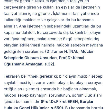
edilmesi gerekir. Nitekim işletmenin faaliyetleri
çerçevesine giren ve kullanılan eşyalar da işletmenin
faaliyet alanı içine girerler. İşletmenin faaliyetlerinde
kullandığı makineler ve çalışanlar da bu kapsama
alınırlar. Ana işletmenin şubelerindeki uzantıları da bu
kapsama dahildir. Bu çerçevede dış kökenli bir olayın
varlığına rağmen, malın kendine özgü sebeplerle dış
olaydan etkilenmesi halinde, mücbir sebebin meydana
geldiği ileri sürülemez
(Dr.Tamer H. İNAL, Mücbir
Sebeplerin Oluşum Unsurları, Prof.Dr.Kemal
Oğuzman’a Armağan, s.32).
Tekraren belirtmek gerekir ki; bir olayın mücbir sebep
sayılabilmesi için zarar verici olayla bu olayın cereyan
ettiği alan (işletme) arasında bir bağlantı olmamalı,
mücbir sebep kaynağını sorumlunun, sorumluluk alanı
içinde bulmamalıdır
(Prof.Dr.Fikret EREN, Borçlar
Hukuku Genel Hükümler, s.559).
Bu kapsamda borçlu,