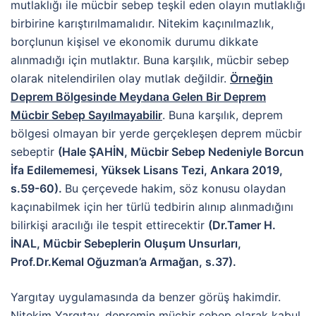
mutlaklığı ile mücbir sebep teşkil eden olayın mutlaklığı
birbirine karıştırılmamalıdır. Nitekim kaçınılmazlık,
borçlunun kişisel ve ekonomik durumu dikkate
alınmadığı için mutlaktır. Buna karşılık, mücbir sebep
olarak nitelendirilen olay mutlak değildir.
Örneğin
Deprem Bölgesinde Meydana Gelen Bir Deprem
Mücbir Sebep Sayılmayabilir
. Buna karşılık, deprem
bölgesi olmayan bir yerde gerçekleşen deprem mücbir
sebeptir
(Hale ŞAHİN, Mücbir Sebep Nedeniyle Borcun
İfa Edilememesi, Yüksek Lisans Tezi, Ankara 2019,
s.59-60).
Bu çerçevede hakim, söz konusu olaydan
kaçınabilmek için her türlü tedbirin alınıp alınmadığını
bilirkişi aracılığı ile tespit ettirecektir
(Dr.Tamer H.
İNAL, Mücbir Sebeplerin Oluşum Unsurları,
Prof.Dr.Kemal Oğuzman’a Armağan, s.37).
Yargıtay uygulamasında da benzer görüş hakimdir.
Nitekim Yargıtay, depremin mücbir sebep olarak kabul