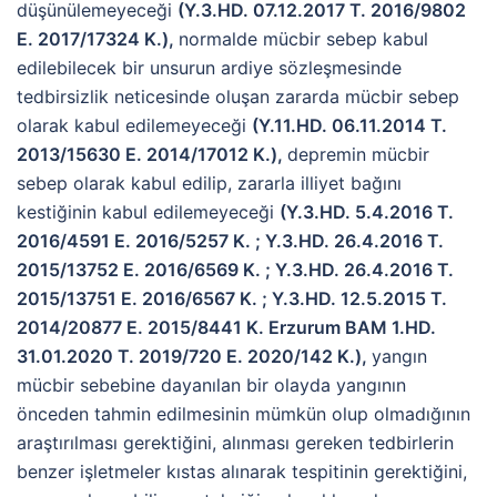
düşünülemeyeceği
(Y.3.HD. 07.12.2017 T. 2016/9802
E. 2017/17324 K.),
normalde mücbir sebep kabul
edilebilecek bir unsurun ardiye sözleşmesinde
tedbirsizlik neticesinde oluşan zararda mücbir sebep
olarak kabul edilemeyeceği
(Y.11.HD. 06.11.2014 T.
2013/15630 E. 2014/17012 K.),
depremin mücbir
sebep olarak kabul edilip, zararla illiyet bağını
kestiğinin kabul edilemeyeceği
(Y.3.HD. 5.4.2016 T.
2016/4591 E. 2016/5257 K. ; Y.3.HD. 26.4.2016 T.
2015/13752 E. 2016/6569 K. ; Y.3.HD. 26.4.2016 T.
2015/13751 E. 2016/6567 K. ; Y.3.HD. 12.5.2015 T.
2014/20877 E. 2015/8441 K. Erzurum BAM 1.HD.
31.01.2020 T. 2019/720 E. 2020/142 K.),
yangın
mücbir sebebine dayanılan bir olayda yangının
önceden tahmin edilmesinin mümkün olup olmadığının
araştırılması gerektiğini, alınması gereken tedbirlerin
benzer işletmeler kıstas alınarak tespitinin gerektiğini,