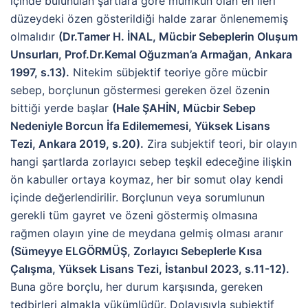
içinde bulunulan şartlara göre mümkün olan en ileri
düzeydeki özen gösterildiği halde zarar önlenememiş
olmalıdır
(Dr.Tamer H. İNAL, Mücbir Sebeplerin Oluşum
Unsurları, Prof.Dr.Kemal Oğuzman’a Armağan, Ankara
1997, s.13).
Nitekim sübjektif teoriye göre mücbir
sebep, borçlunun göstermesi gereken özel özenin
bittiği yerde başlar
(Hale ŞAHİN, Mücbir Sebep
Nedeniyle Borcun İfa Edilememesi, Yüksek Lisans
Tezi, Ankara 2019, s.20).
Zira subjektif teori, bir olayın
hangi şartlarda zorlayıcı sebep teşkil edeceğine ilişkin
ön kabuller ortaya koymaz, her bir somut olay kendi
içinde değerlendirilir. Borçlunun veya sorumlunun
gerekli tüm gayret ve özeni göstermiş olmasına
rağmen olayın yine de meydana gelmiş olması aranır
(Sümeyye ELGÖRMÜŞ, Zorlayıcı Sebeplerle Kısa
Çalışma, Yüksek Lisans Tezi, İstanbul 2023, s.11-12).
Buna göre borçlu, her durum karşısında, gereken
tedbirleri almakla yükümlüdür. Dolayısıyla subjektif