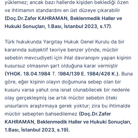
yüklemez; ancak bazı hallerde kişiden beklediği özen
ve ihtimamın standardını en üst düzeye çıkarabilir
(Doç.Dr.Zafer KAHRAMAN, Beklenmedik Haller ve
Hukuki Sonuçları, 1.Bası, İstanbul 2023, s.17)
.
Türk hukukunda Yargıtay Hukuk Genel Kurulu da bir
kararında subjektif teoriye benzer yönde, mücbir
sebebin mevcudiyeti için ihlal davranışını yapan kişinin
kusursuz olmasının şart olduğuna karar vermiştir
(YHGK. 18.04.1984
T. 1
984/139 E. 1984/426 K.).
Buna
göre, eğer kişinin olayın doğumuna sebep olan bir
kusuru varsa yahut ona isnat olunabilecek bir nedenle
olay gerçekleşmiş ise artık mücbir sebebin öteki
unsurlarını araştırmaya gerek yoktur; zira bu ihtimalde
mücbir sebepten bahsedilemez
(Doç.Dr.Zafer
KAHRAMAN, Beklenmedik Haller ve Hukuki Sonuçları,
1.Bası, İstanbul 2023, s.19).