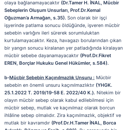
olaya bağlanamayacaktır
(Dr.Tamer H. İNAL, Mücbir
Sebeplerin Oluşum Unsurları, Prof.Dr.Kemal
Oğuzman’a Armağan, s.35).
Son olarak bir işçi
işyerinde patlama sonucu öldüğünde, işveren mücbir
sebebin varlığını ileri sürerek sorumluluktan
kurtulamayacaktır. Keza, havagazı borularından çıkan
bir yangın sonucu kiralanan yer patladığında kiralayan
mücbir sebebe dayanamayacaktır
(Prof.Dr.Fikret
EREN, Borçlar Hukuku Genel Hükümler, s.584).
b-
Mücbir Sebebin Kaçınılmazlık Unsuru :
Mücbir
sebebin en önemli unsuru kaçınılmazlıktır
(YHGK.
25.1.2022 T. 2019/19-58 E. 2022/40 K.).
Nitekim bir
olayın mücbir sebep olarak kabul edilebilmesi için
mücbir sebep, mutlak ve kaçınılmaz olarak borcun
ihlâline sebep olmalıdır. Zira kaçınılmazlık, objektif ve
mutlak bir kavramdır
(Prof.Dr.H.Tamer İNAL, Borca