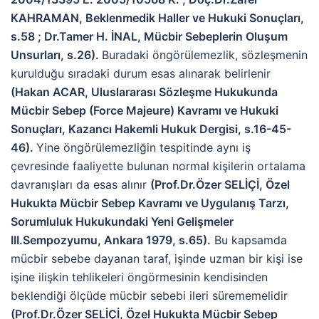
KAHRAMAN, Beklenmedik Haller ve Hukuki Sonuçları,
s.58 ; Dr.Tamer H. İNAL, Mücbir Sebeplerin Oluşum
Unsurları, s.26).
Buradaki öngörülemezlik, sözleşmenin
kurulduğu sıradaki durum esas alınarak belirlenir
(Hakan ACAR, Uluslararası Sözleşme Hukukunda
Mücbir Sebep (Force Majeure) Kavramı ve Hukuki
Sonuçları, Kazancı Hakemli Hukuk Dergisi, s.16-45-
46).
Yine öngörülemezliğin tespitinde aynı iş
çevresinde faaliyette bulunan normal kişilerin ortalama
davranışları da esas alınır
(Prof.Dr.Özer SELİÇİ, Özel
Hukukta Mücbir Sebep Kavramı ve Uygulanış Tarzı,
Sorumluluk Hukukundaki Yeni Gelişmeler
III.Sempozyumu, Ankara 1979, s.65).
Bu kapsamda
mücbir sebebe dayanan taraf, işinde uzman bir kişi ise
işine ilişkin tehlikeleri öngörmesinin kendisinden
beklendiği ölçüde mücbir sebebi ileri sürememelidir
(Prof.Dr.Özer SELİÇİ, Özel Hukukta Mücbir Sebep