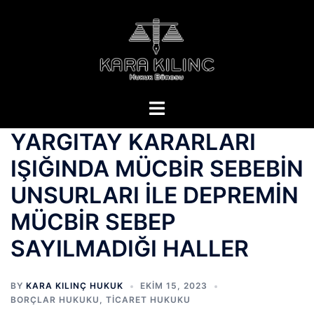
YARGITAY KARARLARI
IŞIĞINDA MÜCBİR SEBEBİN
UNSURLARI İLE DEPREMİN
MÜCBİR SEBEP
SAYILMADIĞI HALLER
BY
KARA KILINÇ HUKUK
EKIM 15, 2023
BORÇLAR HUKUKU
,
TİCARET HUKUKU