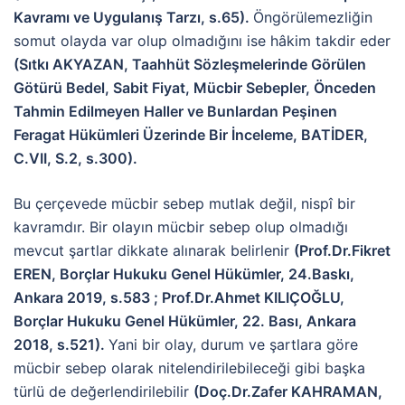
Kavramı ve Uygulanış Tarzı, s.65).
Öngörülemezliğin
somut olayda var olup olmadığını ise hâkim takdir eder
(Sıtkı AKYAZAN, Taahhüt Sözleşmelerinde Görülen
Götürü Bedel, Sabit Fiyat, Mücbir Sebepler, Önceden
Tahmin Edilmeyen Haller ve Bunlardan Peşinen
Feragat Hükümleri Üzerinde Bir İnceleme, BATİDER,
C.VII, S.2, s.300).
Bu çerçevede mücbir sebep mutlak değil, nispî bir
kavramdır. Bir olayın mücbir sebep olup olmadığı
mevcut şartlar dikkate alınarak belirlenir
(Prof.Dr.Fikret
EREN, Borçlar Hukuku Genel Hükümler, 24.Baskı,
Ankara 2019, s.583 ; Prof.Dr.Ahmet KILIÇOĞLU,
Borçlar Hukuku Genel Hükümler, 22. Bası, Ankara
2018, s.521).
Yani bir olay, durum ve şartlara göre
mücbir sebep olarak nitelendirilebileceği gibi başka
türlü de değerlendirilebilir
(Doç.Dr.Zafer KAHRAMAN,