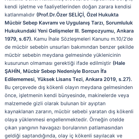
kendi işletme ve faaliyetlerinden doğan zarara kendisi
katlanmalıdır
(Prof.Dr.Özer SELİÇİ, Özel Hukukta
Mücbir Sebep Kavramı ve Uygulanış Tarzı, Sorumluluk
Hukukundaki Yeni Gelişmeler III. Sempozyumu, Ankara
1979, s.67).
Kamu İhale Sözleşmeleri Kanunu m.10/2’de
de mücbir sebebin unsurları bakımından benzer şekilde
mücbir sebebin meydana gelmesinde yüklenicinin
kusurunun olmaması gerektiği ifade edilmiştir
(Hale
ŞAHİN, Mücbir Sebep Nedeniyle Borcun İfa
Edilememesi, Yüksek Lisans Tezi, Ankara 2019, s.27).
Bu çerçevede dış kökenli olayın meydana gelmesinden
önce, işletmenin kendi bünyesinde, makinelerde veya
malzemede gizli olarak bulunan bir ayıptan
kaynaklanan zararın, mücbir sebebi yaratan dış kökenli
olaya yüklenmesi engellenmektedir. Örneğin otelde
çıkan yangının havagazı borularının patlamasından
geldiği saptandığında, olay iç kökenli sayılacak ve