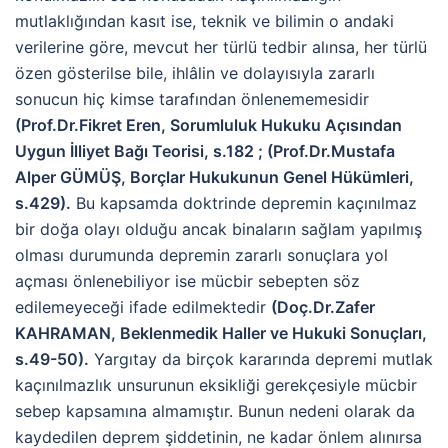
mutlaklığından kasıt ise, teknik ve bilimin o andaki
verilerine göre, mevcut her türlü tedbir alınsa, her türlü
özen gösterilse bile, ihlâlin ve dolayısıyla zararlı
sonucun hiç kimse tarafından önlenememesidir
(Prof.Dr.Fikret Eren, Sorumluluk Hukuku Açısından
Uygun İlliyet Bağı Teorisi, s.182 ; (Prof.Dr.Mustafa
Alper GÜMÜŞ, Borçlar Hukukunun Genel Hükümleri,
s.429).
Bu kapsamda doktrinde depremin kaçınılmaz
bir doğa olayı olduğu ancak binaların sağlam yapılmış
olması durumunda depremin zararlı sonuçlara yol
açması önlenebiliyor ise mücbir sebepten söz
edilemeyeceği ifade edilmektedir
(Doç.Dr.Zafer
KAHRAMAN, Beklenmedik Haller ve Hukuki Sonuçları,
s.49-50).
Yargıtay da birçok kararında depremi mutlak
kaçınılmazlık unsurunun eksikliği gerekçesiyle mücbir
sebep kapsamına almamıştır. Bunun nedeni olarak da
kaydedilen deprem şiddetinin, ne kadar önlem alınırsa