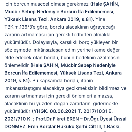
için borcun muaccel olması gerekmez
(Hale ŞAHİN,
Mücbir Sebep Nedeniyle Borcun İfa Edilememesi,
Yüksek Lisans Tezi, Ankara 2019, s.81).
Yine
TBK.m.136/3’e göre, borçlu alacaklının uğrayacağı
zararın artmaması için gerekli tedbirleri almakla
yükümlüdür. Dolayısıyla, karşılıklı borç yükleyen bir
sözleşmede imkânsızlaşan edim yerine ikame değer
elde edecek olan borçlu, bunun bedelinin azalmasını
önlemelidir
(Hale ŞAHİN, Mücbir Sebep Nedeniyle
Borcun İfa Edilememesi, Yüksek Lisans Tezi, Ankara
2019, s.81).
Bu kapsamda borçlu, ifanın
imkansızlaştığını alacaklıya gecikmeksizin bildirmez ve
zararın artmaması için gerekli önlemleri almazsa,
alacaklının bu yüzden doğan zararlarını gidermekle
yükümlüdür
(YHGK. 08.06.2021 T. 2017/1031 E.
2021/710 K. ; Prof.Dr.Fikret EREN – Dr.Ögr.Üyesi Ünsal
DÖNMEZ, Eren Borçlar Hukuku Şerhi Cilt III, 1.Baskı,