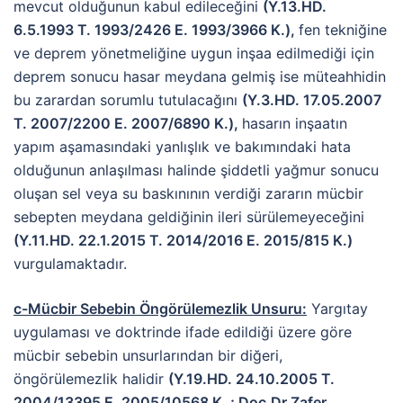
mevcut olduğunun kabul edileceğini
(Y.13.HD.
6.5.1993 T. 1993/2426 E. 1993/3966 K.),
fen tekniğine
ve deprem yönetmeliğine uygun inşaa edilmediği için
deprem sonucu hasar meydana gelmiş ise müteahhidin
bu zarardan sorumlu tutulacağını
(Y.3.HD. 17.05.2007
T. 2007/2200 E. 2007/6890 K.),
hasarın inşaatın
yapım aşamasındaki yanlışlık ve bakımındaki hata
olduğunun anlaşılması halinde şiddetli yağmur sonucu
oluşan sel veya su baskınının verdiği zararın mücbir
sebepten meydana geldiğinin ileri sürülemeyeceğini
(Y.11.HD. 22.1.2015 T. 2014/2016 E. 2015/815 K.)
vurgulamaktadır.
c-Mücbir Sebebin Öngörülemezlik Unsuru:
Yargıtay
uygulaması ve doktrinde ifade edildiği üzere göre
mücbir sebebin unsurlarından bir diğeri,
öngörülemezlik halidir
(Y.19.HD. 24.10.2005 T.
2004/13395 E. 2005/10568 K. ; Doç.Dr.Zafer