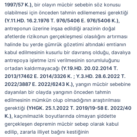
1997/57 K.),
bir olayın mücbir sebebin söz konusu
olabilmesi için önceden tahmin edilememesi gerektiği
(Y.11.HD. 16.2.1976 T. 976/5406 E. 976/5406 K.),
antreponun üzerine inşaa edildiği arazinin doğal
afetlerde rizikonun gerçekleşmesi olasılığını artırması
halinde bu yerde gümrük gözetimi altındaki emtianın
kabul edilmesinin kusurlu bir davranış olduğu, davalıya
antrepoya işletme izni verilmesinin sorumluluğunu
ortadan kaldırmayacağı
(Y.19.HD. 20.02.2014 T.
2013/17462 E. 2014/3326 K. ; Y.3.HD. 28.6.2022 T.
2022/3887 E. 2022/6243 K.),
yangın mücbir sebebine
dayanılan bir olayda yangının önceden tahmin
edilmesinin mümkün olup olmadığının araştırılması
gerektiği
(YHGK. 25.1.2022 T. 2019/19-58 E. 2022/40
K.),
kaçınılmazlık boyutlarında olmayan şiddette
gerçekleşen depremin mücbir sebep olarak kabul
edilip, zararla illiyet bağını kestiğinin