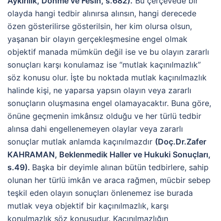
Aykırılık, Dönme ve Fesih, s.682).
Bu çerçevede bir
olayda hangi tedbir alınırsa alınsın, hangi derecede
özen gösterilirse gösterilsin, her kim olursa olsun,
yaşanan bir olayın gerçekleşmesine engel olmak
objektif manada mümkün değil ise ve bu olayın zararlı
sonuçları karşı konulamaz ise “mutlak kaçınılmazlık”
söz konusu olur. İşte bu noktada mutlak kaçınılmazlık
halinde kişi, ne yaparsa yapsın olayın veya zararlı
sonuçların oluşmasına engel olamayacaktır. Buna göre,
önüne geçmenin imkânsız olduğu ve her türlü tedbir
alınsa dahi engellenemeyen olaylar veya zararlı
sonuçlar mutlak anlamda kaçınılmazdır
(Doç.Dr.Zafer
KAHRAMAN, Beklenmedik Haller ve Hukuki Sonuçları,
s.49).
Başka bir deyimle alınan bütün tedbirlere, sahip
olunan her türlü imkân ve araca rağmen, mücbir sebep
teşkil eden olayın sonuçları önlenemez ise burada
mutlak veya objektif bir kaçınılmazlık, karşı
konulmazlık söz konusudur. Kaçınılmazlığın