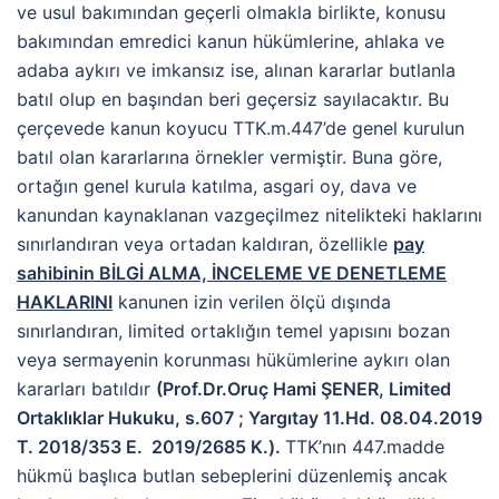
ve usul bakımından geçerli olmakla birlikte, konusu
bakımından emredici kanun hükümlerine, ahlaka ve
adaba aykırı ve imkansız ise, alınan kararlar butlanla
batıl olup en başından beri geçersiz sayılacaktır. Bu
çerçevede kanun koyucu TTK.m.447’de genel kurulun
batıl olan kararlarına örnekler vermiştir. Buna göre,
ortağın genel kurula katılma, asgari oy, dava ve
kanundan kaynaklanan vazgeçilmez nitelikteki haklarını
sınırlandıran veya ortadan kaldıran, özellikle
pay
sahibinin BİLGİ ALMA, İNCELEME VE DENETLEME
HAKLARINI
kanunen izin verilen ölçü dışında
sınırlandıran, limited ortaklığın temel yapısını bozan
veya sermayenin korunması hükümlerine aykırı olan
kararları batıldır
(Prof.Dr.Oruç Hami ŞENER, Limited
Ortaklıklar Hukuku, s.607 ;
Yargıtay 11.Hd. 08.04.2019
T. 2018/353 E. 2019/2685 K.).
TTK’nın 447.madde
hükmü başlıca butlan sebeplerini düzenlemiş ancak