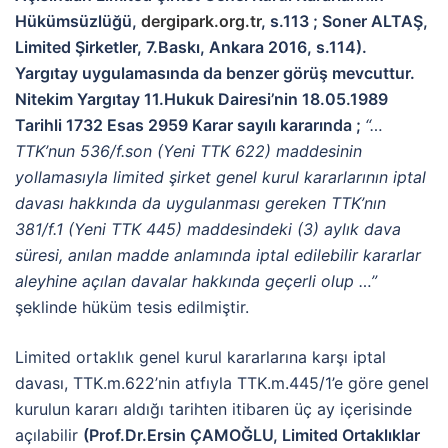
Hükümsüzlüğü,
dergipark.org.tr
, s.113 ; Soner ALTAŞ,
Limited Şirketler, 7.Baskı, Ankara 2016, s.114).
Yargıtay uygulamasında da benzer görüş mevcuttur.
Nitekim
Yargıtay 11.Hukuk Dairesi’nin 18.05.1989
Tarihli 1732 Esas 2959 Karar sayılı kararında ;
“…
TTK’nun 536/f.son (Yeni TTK 622) maddesinin
yollamasıyla limited şirket genel kurul kararlarının iptal
davası hakkında da uygulanması gereken TTK’nın
381/f.1 (Yeni TTK 445) maddesindeki (3) aylık dava
süresi, anılan madde anlamında iptal edilebilir kararlar
aleyhine açılan davalar hakkında geçerli olup …”
şeklinde hüküm tesis edilmiştir.
Limited ortaklık genel kurul kararlarına karşı iptal
davası, TTK.m.622’nin atfıyla TTK.m.445/1’e göre genel
kurulun kararı aldığı tarihten itibaren üç ay içerisinde
açılabilir
(Prof.Dr.Ersin ÇAMOĞLU, Limited Ortaklıklar