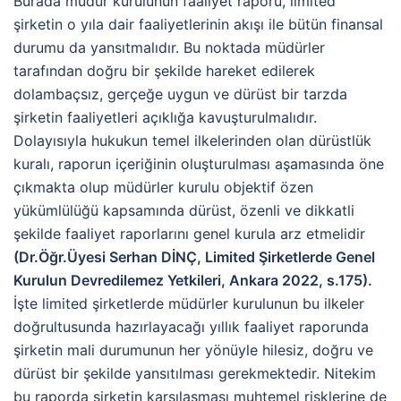
Burada müdür kurulunun faaliyet raporu, limited
şirketin o yıla dair faaliyetlerinin akışı ile bütün finansal
durumu da yansıtmalıdır. Bu noktada müdürler
tarafından doğru bir şekilde hareket edilerek
dolambaçsız, gerçeğe uygun ve dürüst bir tarzda
şirketin faaliyetleri açıklığa kavuşturulmalıdır.
Dolayısıyla hukukun temel ilkelerinden olan dürüstlük
kuralı, raporun içeriğinin oluşturulması aşamasında öne
çıkmakta olup müdürler kurulu objektif özen
yükümlülüğü kapsamında dürüst, özenli ve dikkatli
şekilde faaliyet raporlarını genel kurula arz etmelidir
(Dr.Öğr.Üyesi Serhan DİNÇ, Limited Şirketlerde Genel
Kurulun Devredilemez Yetkileri, Ankara 2022, s.175).
İşte limited şirketlerde müdürler kurulunun bu ilkeler
doğrultusunda hazırlayacağı yıllık faaliyet raporunda
şirketin mali durumunun her yönüyle hilesiz, doğru ve
dürüst bir şekilde yansıtılması gerekmektedir. Nitekim
bu raporda şirketin karşılaşması muhtemel risklerine de