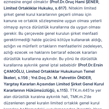
ezmesine engel olmaktır
(Prof.Dr.Oruç Hami ŞENER,
Limited Ortaklıklar Hukuku, s.617).
Nitekim limited
şirket genel kurul kararlarının geçerli olması için
kanuna ve ortaklık sözleşmesine uygun olması yeterli
olmayıp ayrıca dürüstlük kurallarına da uygun olması
gerekir. Bu çerçevede genel kurulun şirket menfaati
gerektirmediği halde gücünü kötüye kullanarak aldığı,
azlığın ve münferit ortakların menfaatlerini zedeleyen,
azlığı ezecek ve haklarını bertaraf edecek kararları
dürüstlük kurallarına aykırıdır. Bu yönü ile dürüstlük
kurallarına aykırılık genel iptal sebebidir
(Prof.Dr.Ersin
ÇAMOĞLU, Limited Ortaklıklar Hukukunun Temel
İlkeleri, s.156 ;
Yrd.Doç.Dr. M. Fahrettin ÖNDER,
Yargıtay Kararları Açısından Limited Şirket Genel Kurul
Kararlarının Hükümsüzlüğü, s.115)
.
TTK.m.445’te yer
alan dürüstlük kuralına aykırılık hali, TMK.m.2’de
düzenlenen genel kuralın limited ortaklık genel kurul