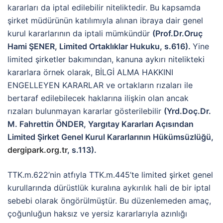
kararları da iptal edilebilir niteliktedir. Bu kapsamda
şirket müdürünün katılımıyla alınan ibraya dair genel
kurul kararlarının da iptali mümkündür
(Prof.Dr.Oruç
Hami ŞENER, Limited Ortaklıklar Hukuku, s.616).
Yine
limited şirketler bakımından, kanuna aykırı nitelikteki
kararlara örnek olarak, BİLGİ ALMA HAKKINI
ENGELLEYEN KARARLAR ve ortakların rızaları ile
bertaraf edilebilecek haklarına ilişkin olan ancak
rızaları bulunmayan kararlar gösterilebilir
(Yrd.Doç.Dr.
M. Fahrettin ÖNDER, Yargıtay Kararları Açısından
Limited Şirket Genel Kurul Kararlarının Hükümsüzlüğü,
dergipark.org.tr
, s.113).
TTK.m.622’nin atfıyla TTK.m.445’te limited şirket genel
kurullarında dürüstlük kuralına aykırılık hali de bir iptal
sebebi olarak öngörülmüştür. Bu düzenlemeden amaç,
çoğunluğun haksız ve yersiz kararlarıyla azınlığı