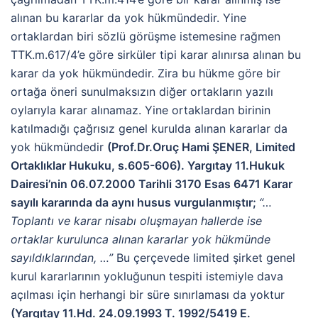
alınan bu kararlar da yok hükmündedir. Yine
ortaklardan biri sözlü görüşme istemesine rağmen
TTK.m.617/4’e göre sirküler tipi karar alınırsa alınan bu
karar da yok hükmündedir. Zira bu hükme göre bir
ortağa öneri sunulmaksızın diğer ortakların yazılı
oylarıyla karar alınamaz. Yine ortaklardan birinin
katılmadığı çağrısız genel kurulda alınan kararlar da
yok hükmündedir
(Prof.Dr.Oruç Hami ŞENER, Limited
Ortaklıklar Hukuku, s.605-606). Yargıtay 11.Hukuk
Dairesi’nin 06.07.2000 Tarihli 3170 Esas 6471 Karar
sayılı kararında da aynı husus vurgulanmıştır;
“…
Toplantı ve karar nisabı oluşmayan hallerde ise
ortaklar kurulunca alınan kararlar yok hükmünde
sayıldıklarından, …”
Bu çerçevede limited şirket genel
kurul kararlarının yokluğunun tespiti istemiyle dava
açılması için herhangi bir süre sınırlaması da yoktur
(
Yargıtay 11.Hd. 24.09.1993 T. 1992/5419 E.