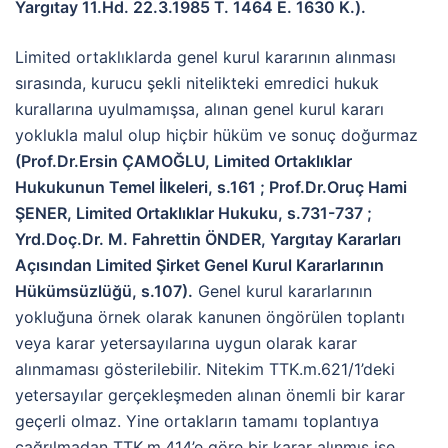
Yargıtay 11.Hd. 22.3.1985 T. 1464 E. 1630 K.).
Limited ortaklıklarda genel kurul kararının alınması
sırasında, kurucu şekli nitelikteki emredici hukuk
kurallarına uyulmamışsa, alınan genel kurul kararı
yoklukla malul olup hiçbir hüküm ve sonuç doğurmaz
(Prof.Dr.Ersin ÇAMOĞLU, Limited Ortaklıklar
Hukukunun Temel İlkeleri, s.161 ; Prof.Dr.Oruç Hami
ŞENER, Limited Ortaklıklar Hukuku, s.731-737 ;
Yrd.Doç.Dr. M. Fahrettin ÖNDER, Yargıtay Kararları
Açısından Limited Şirket Genel Kurul Kararlarının
Hükümsüzlüğü, s.107)
.
Genel kurul kararlarının
yokluğuna örnek olarak kanunen öngörülen toplantı
veya karar yetersayılarına uygun olarak karar
alınmaması gösterilebilir. Nitekim TTK.m.621/1’deki
yetersayılar gerçekleşmeden alınan önemli bir karar
geçerli olmaz. Yine ortakların tamamı toplantıya
çağrılmadan TTK.m.414’e göre bir karar alınmış ise