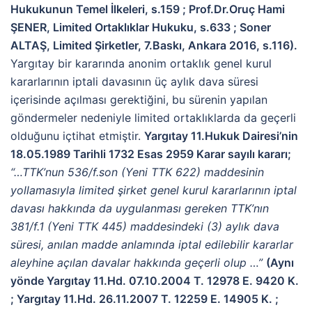
Hukukunun Temel İlkeleri, s.159 ; Prof.Dr.Oruç Hami
ŞENER, Limited Ortaklıklar Hukuku, s.633 ; Soner
ALTAŞ, Limited Şirketler, 7.Baskı, Ankara 2016, s.116).
Yargıtay bir kararında anonim ortaklık genel kurul
kararlarının iptali davasının üç aylık dava süresi
içerisinde açılması gerektiğini, bu sürenin yapılan
göndermeler nedeniyle limited ortaklıklarda da geçerli
olduğunu içtihat etmiştir.
Yargıtay 11.Hukuk Dairesi’nin
18.05.1989 Tarihli 1732 Esas 2959 Karar sayılı kararı;
“…TTK’nun 536/f.son (Yeni TTK 622) maddesinin
yollamasıyla limited şirket genel kurul kararlarının iptal
davası hakkında da uygulanması gereken TTK’nın
381/f.1 (Yeni TTK 445) maddesindeki (3) aylık dava
süresi, anılan madde anlamında iptal edilebilir kararlar
aleyhine açılan davalar hakkında geçerli olup …”
(Aynı
yönde Yargıtay 11.Hd. 07.10.2004 T. 12978 E. 9420 K.
; Yargıtay 11.Hd. 26.11.2007 T. 12259 E. 14905 K. ;