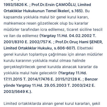
1993/5826 K. ; Prof.Dr.Ersin ÇAMOĞLU, Limited
Ortaklıklar Hukukunun Temel İlkeleri, s.165).
Bu
kapsamda yoklukla malul bir genel kurul kararı,
mahkemece resen gözetilecek olup bu kararlar
müdürler tarafından icra edilemez, ticaret siciline tescil
ve ilan da edilemez
(Yargıtay 11.Hd. 04.02.2002 T.
2001/8310 E. 2002/757 K. ; Prof.Dr.Oruç Hami ŞENER,
Limited Ortaklıklar Hukuku, s.606-607).
Elbetteki
genel kurulun toplantıya çağrılması için alınan müdürler
kurulu kararının yoklukla malul olması halinde
gerçekleştirilecek genel kurulda alınacak kararlar da
yoklukla malul hale gelecektir
(
Yargıtay 11.Hd.
17.11.2015 T. 2014/17476 E. 2015/12128 K. ; Benzer
yönde Yargıtay 11.Hd. 29.05.2003 T. 2003/242 E.
2003/5649 K.).
Limited ortaklıklarda alınan genel kurul kararları, şekil