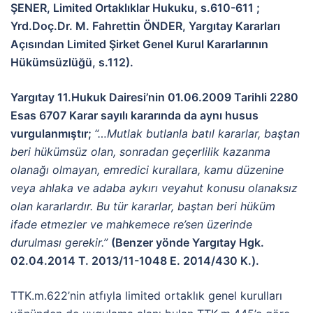
ŞENER, Limited Ortaklıklar Hukuku, s.610-611 ;
Yrd.Doç.Dr. M. Fahrettin ÖNDER, Yargıtay Kararları
Açısından Limited Şirket Genel Kurul Kararlarının
Hükümsüzlüğü, s.112).
Yargıtay 11.Hukuk Dairesi’nin 01.06.2009 Tarihli 2280
Esas 6707 Karar sayılı kararında da aynı husus
vurgulanmıştır;
“…Mutlak butlanla batıl kararlar, baştan
beri hükümsüz olan, sonradan geçerlilik kazanma
olanağı olmayan, emredici kurallara, kamu düzenine
veya ahlaka ve adaba aykırı veyahut konusu olanaksız
olan kararlardır. Bu tür kararlar, baştan beri hüküm
ifade etmezler ve mahkemece re’sen üzerinde
durulması gerekir.”
(Benzer yönde Yargıtay Hgk.
02.04.2014 T. 2013/11-1048 E. 2014/430 K.).
TTK.m.622’nin atfıyla limited ortaklık genel kurulları