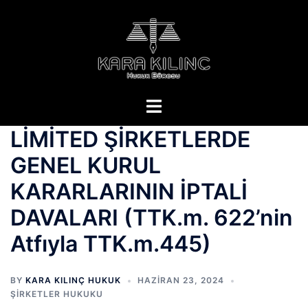
LİMİTED ŞİRKETLERDE
GENEL KURUL
KARARLARININ İPTALİ
DAVALARI (TTK.m. 622’nin
Atfıyla TTK.m.445)
BY
KARA KILINÇ HUKUK
HAZIRAN 23, 2024
ŞİRKETLER HUKUKU