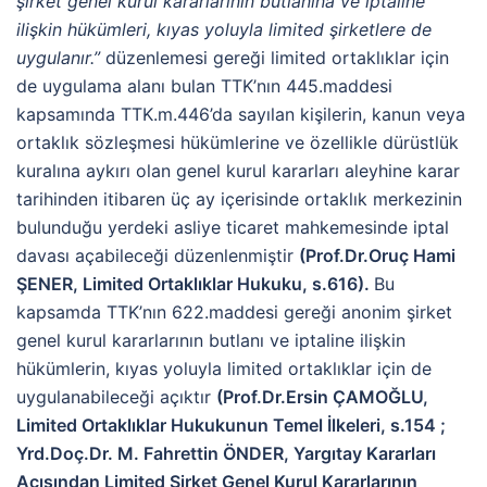
şirket genel kurul kararlarının butlanına ve iptaline
ilişkin hükümleri, kıyas yoluyla limited şirketlere de
uygulanır.”
düzenlemesi gereği limited ortaklıklar için
de uygulama alanı bulan TTK’nın 445.maddesi
kapsamında TTK.m.446’da sayılan kişilerin, kanun veya
ortaklık sözleşmesi hükümlerine ve özellikle dürüstlük
kuralına aykırı olan genel kurul kararları aleyhine karar
tarihinden itibaren üç ay içerisinde ortaklık merkezinin
bulunduğu yerdeki asliye ticaret mahkemesinde iptal
davası açabileceği düzenlenmiştir
(Prof.Dr.Oruç Hami
ŞENER, Limited Ortaklıklar Hukuku, s.616).
Bu
kapsamda TTK’nın 622.maddesi gereği anonim şirket
genel kurul kararlarının butlanı ve iptaline ilişkin
hükümlerin, kıyas yoluyla limited ortaklıklar için de
uygulanabileceği açıktır
(Prof.Dr.Ersin ÇAMOĞLU,
Limited Ortaklıklar Hukukunun Temel İlkeleri, s.154 ;
Yrd.Doç.Dr. M. Fahrettin ÖNDER, Yargıtay Kararları
Açısından Limited Şirket Genel Kurul Kararlarının