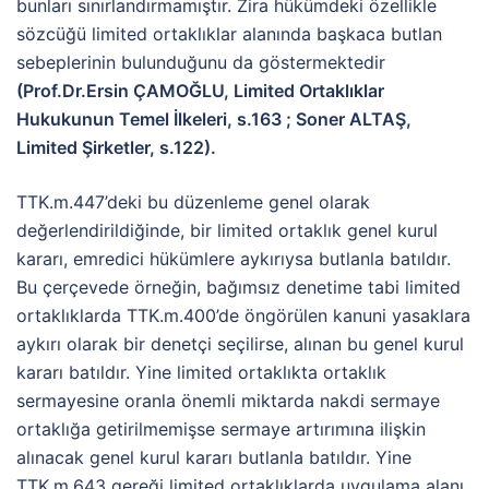
bunları sınırlandırmamıştır. Zira hükümdeki özellikle
sözcüğü limited ortaklıklar alanında başkaca butlan
sebeplerinin bulunduğunu da göstermektedir
(Prof.Dr.Ersin ÇAMOĞLU, Limited Ortaklıklar
Hukukunun Temel İlkeleri, s.163 ; Soner ALTAŞ,
Limited Şirketler, s.122).
TTK.m.447’deki bu düzenleme genel olarak
değerlendirildiğinde, bir limited ortaklık genel kurul
kararı, emredici hükümlere aykırıysa butlanla batıldır.
Bu çerçevede örneğin, bağımsız denetime tabi limited
ortaklıklarda TTK.m.400’de öngörülen kanuni yasaklara
aykırı olarak bir denetçi seçilirse, alınan bu genel kurul
kararı batıldır. Yine limited ortaklıkta ortaklık
sermayesine oranla önemli miktarda nakdi sermaye
ortaklığa getirilmemişse sermaye artırımına ilişkin
alınacak genel kurul kararı butlanla batıldır. Yine
TTK.m.643 gereği limited ortaklıklarda uygulama alanı