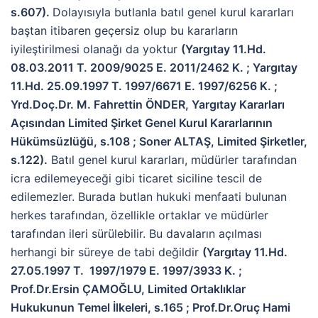
s.607).
Dolayısıyla butlanla batıl genel kurul kararları
baştan itibaren geçersiz olup bu kararların
iyileştirilmesi olanağı da yoktur
(Yargıtay 11.Hd.
08.03.2011 T. 2009/9025 E. 2011/2462 K. ; Yargıtay
11.Hd. 25.09.1997 T. 1997/6671 E. 1997/6256 K. ;
Yrd.Doç.Dr. M. Fahrettin ÖNDER, Yargıtay Kararları
Açısından Limited Şirket Genel Kurul Kararlarının
Hükümsüzlüğü, s.108 ; Soner ALTAŞ, Limited Şirketler,
s.122).
Batıl genel kurul kararları, müdürler tarafından
icra edilemeyeceği gibi ticaret siciline tescil de
edilemezler. Burada butlan hukuki menfaati bulunan
herkes tarafından, özellikle ortaklar ve müdürler
tarafından ileri sürülebilir. Bu davaların açılması
herhangi bir süreye de tabi değildir
(
Yargıtay 11.Hd.
27.05.1997 T. 1997/1979 E. 1997/3933 K. ;
Prof.Dr.Ersin ÇAMOĞLU, Limited Ortaklıklar
Hukukunun Temel İlkeleri, s.165 ; Prof.Dr.Oruç Hami