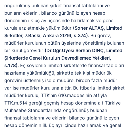
öngörülmüş bulunan şirket finansal tablolarını ve
bunların eklerini, bilanço gününü izleyen hesap
döneminin ilk üç ayı içerisinde hazırlamak ve genel
kurula arz etmekle yükümlüdür
(Soner ALTAŞ, Limited
Şirketler, 7.Baskı, Ankara 2016, s.374).
Bu görev,
müdürler kurulunun bütün üyelerine yöneltilmiş bulunan
bir kurul görevidir
(Dr.Öğr.Üyesi Serhan DİNÇ, Limited
Şirketlerde Genel Kurulun Devredilemez Yetkileri,
s.178).
Eş söylemle limited şirketlerde finansal tabloları
hazırlama yükümlülüğü, şirkette tek kişi müdürlük
görevini üstlenmiş ise o müdüre, birden fazla müdür
var ise müdürler kuruluna aittir. Bu itibarla limited şirket
müdürler kurulu, TTK’nın 610.maddesinin atfıyla
TTK.m.514 gereği geçmiş hesap dönemine ait Türkiye
Muhasebe Standartlarında öngörülmüş bulunan
finansal tablolarını ve eklerini bilanço gününü izleyen
hesap döneminin ilk üç ayı içinde hazırlamak ve genel