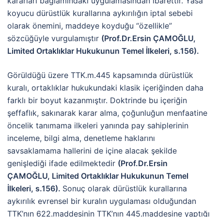
kararları bağlamındaki uygulamasından ibarettir. Yasa
koyucu dürüstlük kurallarına aykırılığın iptal sebebi
olarak önemini, maddeye koyduğu “özellikle”
sözcüğüyle vurgulamıştır
(Prof.Dr.Ersin ÇAMOĞLU,
Limited Ortaklıklar Hukukunun Temel İlkeleri, s.156)
.
Görüldüğü üzere TTK.m.445 kapsamında dürüstlük
kuralı, ortaklıklar hukukundaki klasik içeriğinden daha
farklı bir boyut kazanmıştır. Doktrinde bu içeriğin
şeffaflık, sakınarak karar alma, çoğunluğun menfaatine
öncelik tanımama ilkeleri yanında pay sahiplerinin
inceleme, bilgi alma, denetleme haklarını
savsaklamama hallerini de içine alacak şekilde
genişlediği ifade edilmektedir
(Prof.Dr.Ersin
ÇAMOĞLU, Limited Ortaklıklar Hukukunun Temel
İlkeleri, s.156)
.
Sonuç olarak dürüstlük kurallarına
aykırılık evrensel bir kuralın uygulaması olduğundan
TTK’nın 622.maddesinin TTK’nın 445.maddesine yaptığı