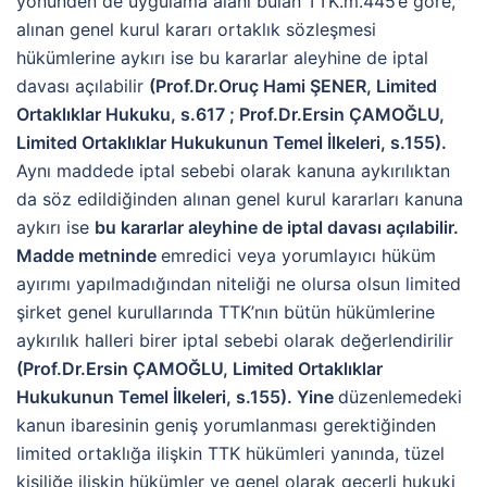
yönünden de uygulama alanı bulan TTK.m.445’e göre,
alınan genel kurul kararı ortaklık sözleşmesi
hükümlerine aykırı ise bu kararlar aleyhine de iptal
davası açılabilir
(Prof.Dr.Oruç Hami ŞENER, Limited
Ortaklıklar Hukuku, s.617 ; Prof.Dr.Ersin ÇAMOĞLU,
Limited Ortaklıklar Hukukunun Temel İlkeleri, s.155).
Aynı maddede iptal sebebi olarak kanuna aykırılıktan
da söz edildiğinden alınan genel kurul kararları kanuna
aykırı ise
bu kararlar aleyhine de iptal davası açılabilir.
Madde metninde
emredici veya yorumlayıcı hüküm
ayırımı yapılmadığından niteliği ne olursa olsun limited
şirket genel kurullarında TTK’nın bütün hükümlerine
aykırılık halleri birer iptal sebebi olarak değerlendirilir
(Prof.Dr.Ersin ÇAMOĞLU, Limited Ortaklıklar
Hukukunun Temel İlkeleri, s.155).
Yine
düzenlemedeki
kanun ibaresinin geniş yorumlanması gerektiğinden
limited ortaklığa ilişkin TTK hükümleri yanında, tüzel
kişiliğe ilişkin hükümler ve genel olarak geçerli hukuki