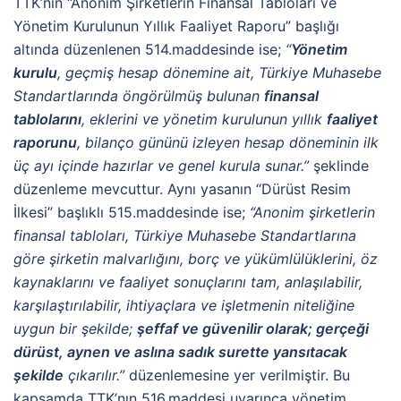
TTK’nın “Anonim Şirketlerin Finansal Tabloları ve
Yönetim Kurulunun Yıllık Faaliyet Raporu” başlığı
altında düzenlenen 514.maddesinde ise;
“
Yönetim
kurulu
, geçmiş hesap dönemine ait, Türkiye Muhasebe
Standartlarında öngörülmüş bulunan
finansal
tablolarını
, eklerini ve yönetim kurulunun yıllık
faaliyet
raporunu
, bilanço gününü izleyen hesap döneminin ilk
üç ayı içinde hazırlar ve genel kurula sunar.”
şeklinde
düzenleme mevcuttur. Aynı yasanın “Dürüst Resim
İlkesi” başlıklı 515.maddesinde ise;
“Anonim şirketlerin
finansal tabloları, Türkiye Muhasebe Standartlarına
göre şirketin malvarlığını, borç ve yükümlülüklerini, öz
kaynaklarını ve faaliyet sonuçlarını tam, anlaşılabilir,
karşılaştırılabilir, ihtiyaçlara ve işletmenin niteliğine
uygun bir şekilde;
şeffaf ve güvenilir olarak; gerçeği
dürüst, aynen ve aslına sadık surette yansıtacak
şekilde
çıkarılır.”
düzenlemesine yer verilmiştir. Bu
kapsamda TTK’nın 516.maddesi uyarınca yönetim