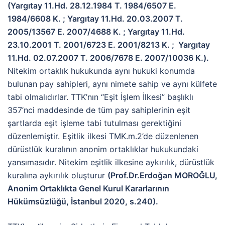
(Yargıtay 11.Hd. 28.12.1984 T. 1984/6507 E.
1984/6608 K. ; Yargıtay 11.Hd. 20.03.2007 T.
2005/13567 E. 2007/4688 K. ; Yargıtay 11.Hd.
23.10.2001 T. 2001/6723 E. 2001/8213 K. ; Yargıtay
11.Hd. 02.07.2007 T. 2006/7678 E. 2007/10036 K.).
Nitekim ortaklık hukukunda aynı hukuki konumda
bulunan pay sahipleri, aynı nimete sahip ve aynı külfete
tabi olmalıdırlar. TTK’nın “Eşit İşlem İlkesi” başlıklı
357’nci maddesinde de tüm pay sahiplerinin eşit
şartlarda eşit işleme tabi tutulması gerektiğini
düzenlemiştir. Eşitlik ilkesi TMK.m.2’de düzenlenen
dürüstlük kuralının anonim ortaklıklar hukukundaki
yansımasıdır. Nitekim eşitlik ilkesine aykırılık, dürüstlük
kuralına aykırılık oluşturur
(Prof.Dr.Erdoğan MOROĞLU,
Anonim Ortaklıkta Genel Kurul Kararlarının
Hükümsüzlüğü, İstanbul 2020, s.240).