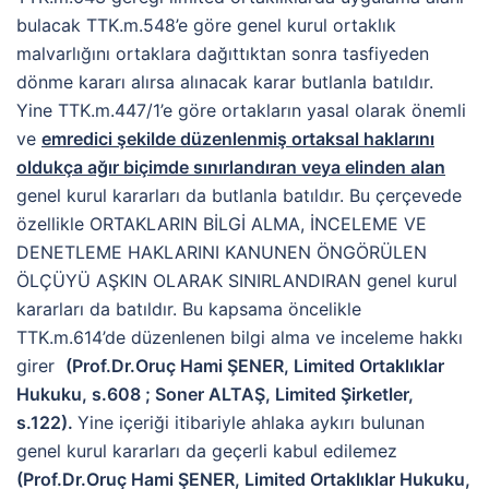
bulacak TTK.m.548’e göre genel kurul ortaklık
malvarlığını ortaklara dağıttıktan sonra tasfiyeden
dönme kararı alırsa alınacak karar butlanla batıldır.
Yine TTK.m.447/1’e göre ortakların yasal olarak önemli
ve
emredici şekilde düzenlenmiş ortaksal haklarını
oldukça ağır biçimde sınırlandıran veya elinden alan
genel kurul kararları da butlanla batıldır. Bu çerçevede
özellikle ORTAKLARIN BİLGİ ALMA, İNCELEME VE
DENETLEME HAKLARINI KANUNEN ÖNGÖRÜLEN
ÖLÇÜYÜ AŞKIN OLARAK SINIRLANDIRAN genel kurul
kararları da batıldır. Bu kapsama öncelikle
TTK.m.614’de düzenlenen bilgi alma ve inceleme hakkı
girer
(Prof.Dr.Oruç Hami ŞENER, Limited Ortaklıklar
Hukuku, s.608 ; Soner ALTAŞ, Limited Şirketler,
s.122).
Yine içeriği itibariyle ahlaka aykırı bulunan
genel kurul kararları da geçerli kabul edilemez
(Prof.Dr.Oruç Hami ŞENER, Limited Ortaklıklar Hukuku,