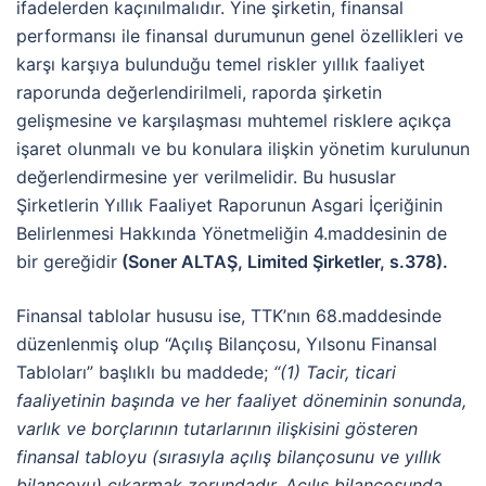
ifadelerden kaçınılmalıdır. Yine şirketin, finansal
performansı ile finansal durumunun genel özellikleri ve
karşı karşıya bulunduğu temel riskler yıllık faaliyet
raporunda değerlendirilmeli, raporda şirketin
gelişmesine ve karşılaşması muhtemel risklere açıkça
işaret olunmalı ve bu konulara ilişkin yönetim kurulunun
değerlendirmesine yer verilmelidir. Bu hususlar
Şirketlerin Yıllık Faaliyet Raporunun Asgari İçeriğinin
Belirlenmesi Hakkında Yönetmeliğin 4.maddesinin de
bir gereğidir
(Soner ALTAŞ, Limited Şirketler, s.378).
Finansal tablolar hususu ise, TTK’nın 68.maddesinde
düzenlenmiş olup “Açılış Bilançosu, Yılsonu Finansal
Tabloları” başlıklı bu maddede;
“(1) Tacir, ticari
faaliyetinin başında ve her faaliyet döneminin sonunda,
varlık ve borçlarının tutarlarının ilişkisini gösteren
finansal tabloyu (sırasıyla açılış bilançosunu ve yıllık
bilançoyu) çıkarmak zorundadır. Açılış bilançosunda,